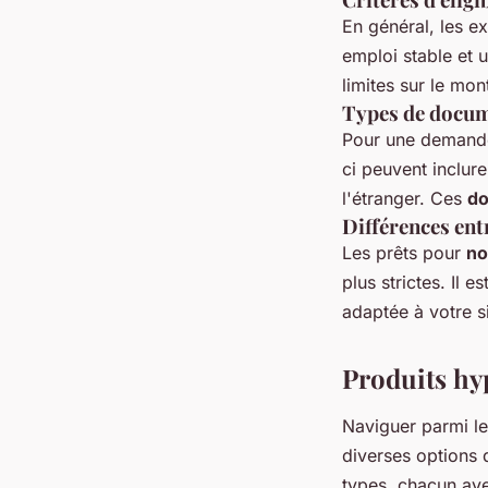
En général, les ex
emploi stable et 
limites sur le mo
Types de docum
Pour une demande
ci peuvent inclur
l'étranger. Ces
d
Différences ent
Les prêts pour
no
plus strictes. Il 
adaptée à votre si
Produits hy
Naviguer parmi l
diverses options 
types, chacun ave