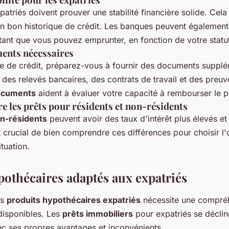
patriés doivent prouver une stabilité financière solide. Cela
un bon historique de crédit. Les banques peuvent égalemen
ntant que vous pouvez emprunter, en fonction de votre statu
ents nécessaires
 de crédit, préparez-vous à fournir des documents supplé
e des relevés bancaires, des contrats de travail et des preu
ocuments
aident à évaluer votre capacité à rembourser le p
re les prêts pour résidents et non-résidents
n-résidents
peuvent avoir des taux d'intérêt plus élevés et
est crucial de bien comprendre ces différences pour choisir l'
tuation.
pothécaires adaptés aux expatriés
es
produits hypothécaires expatriés
nécessite une compré
disponibles. Les
prêts immobiliers
pour expatriés se déclin
c ses propres avantages et inconvénients.