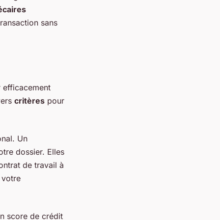
écaires
transaction sans
r efficacement
vers
critères
pour
onal. Un
tre dossier. Elles
ntrat de travail à
 votre
on score de crédit