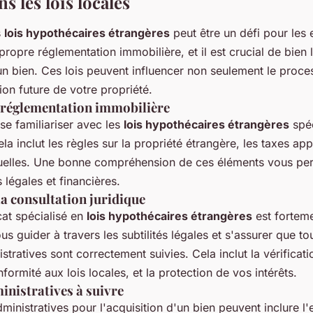
s les lois locales
s
lois hypothécaires étrangères
peut être un défi pour les
ropre réglementation immobilière, et il est crucial de bien
un bien. Ces lois peuvent influencer non seulement le proce
ion future de votre propriété.
réglementation immobilière
e se familiariser avec les
lois hypothécaires étrangères
spéc
la inclut les règles sur la propriété étrangère, les taxes appl
tuelles. Une bonne compréhension de ces éléments vous per
 légales et financières.
a consultation juridique
at spécialisé en
lois hypothécaires étrangères
est fortem
s guider à travers les subtilités légales et s'assurer que to
tratives sont correctement suivies. Cela inclut la vérificat
ormité aux lois locales, et la protection de vos intérêts.
nistratives à suivre
inistratives pour l'acquisition d'un bien peuvent inclure l