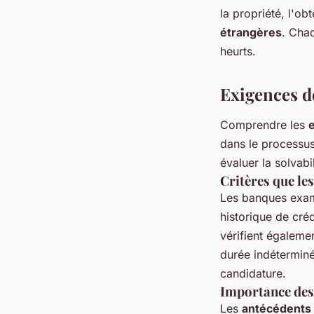
la propriété, l'ob
étrangères
. Chaq
heurts.
Exigences d
Comprendre les
dans le processu
évaluer la solvabi
Critères que le
Les banques exam
historique de créd
vérifient égalemen
durée indéterminé
candidature.
Importance des 
Les
antécédents 