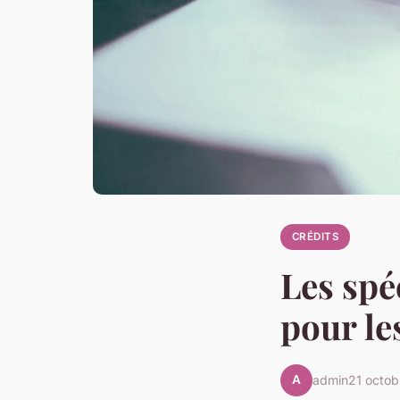
CRÉDITS
Les spé
pour le
A
admin
21 octo