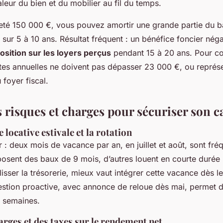
aleur du bien et du mobilier au fil du temps.
eté 150 000 €, vous pouvez amortir une grande partie du bâ
r sur 5 à 10 ans. Résultat fréquent : un bénéfice foncier néga
sition sur les loyers perçus
pendant 15 à 20 ans. Pour c
tes annuelles ne doivent pas dépasser 23 000 €, ou représ
foyer fiscal.
s risques et charges pour sécuriser son 
 locative estivale et la rotation
er : deux mois de vacance par an, en juillet et août, sont fré
posent des baux de 9 mois, d’autres louent en courte durée 
 lisser la trésorerie, mieux vaut intégrer cette vacance dès l
gestion proactive, avec annonce de reloue dès mai, permet de
s semaines.
arges et des taxes sur le rendement net