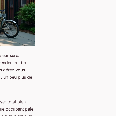
leur sûre.
. Rendement brut
ous gérez vous-
: un peu plus de
er total bien
que occupant paie