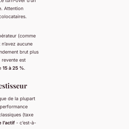
Le turn-over d’un
e. Attention
colocataires.
opérateur (comme
t n’avez aucune
endement brut plus
a revente est
de
15 à 25 %
.
estisseur
que de la plupart
la performance
lassiques (taxe
l’actif
- c’est-à-