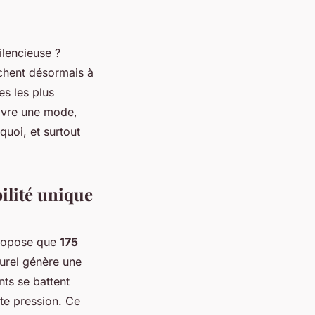
ilencieuse ?
rchent désormais à
es les plus
uivre une mode,
uoi, et surtout
bilité unique
propose que
175
turel génère une
nts se battent
tte pression. Ce