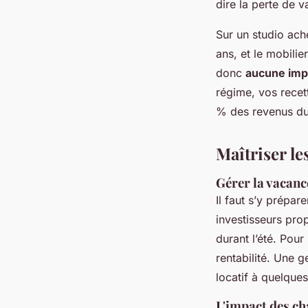
dire la perte de v
Sur un studio ach
ans, et le mobilie
donc
aucune impo
régime, vos recet
% des revenus du 
Maîtriser le
Gérer la vacance
Il faut s’y prépar
investisseurs pro
durant l’été. Pour
rentabilité. Une 
locatif à quelque
L'impact des ch