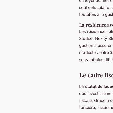
un loyer au mètre
seul colocataire n
toutefois à la ges
La résidence ave
Les résidences é
Studéo, Nexity St
gestion à assurer
modeste : entre
3
souvent plus diff
Le cadre fis
Le
statut de lou
des investissement
fiscale. Grâce à 
foncière, assuran