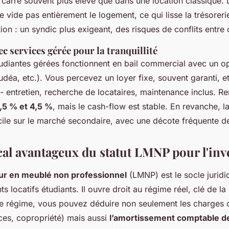
 carré souvent plus élevé que dans une location classique. 
e vide pas entièrement le logement, ce qui lisse la trésoreri
tion : un syndic plus exigeant, des risques de conflits entre 
c services gérée pour la tranquillité
tudiantes gérées fonctionnent en bail commercial avec un 
udéa, etc.). Vous percevez un loyer fixe, souvent garanti, e
 - entretien, recherche de locataires, maintenance inclus. R
,5 % et 4,5 %
, mais le cash-flow est stable. En revanche, l
icile sur le marché secondaire, avec une décote fréquente 
cal avantageux du statut LMNP pour l'inv
eur en meublé non professionnel
(LMNP) est le socle juridi
s locatifs étudiants. Il ouvre droit au régime réel, clé de 
ce régime, vous pouvez déduire non seulement les charges c
ces, copropriété) mais aussi
l’amortissement comptable de 