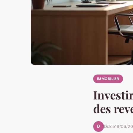
IMMOBILIER
Investi
des rev
D
Dulce
19/06/2