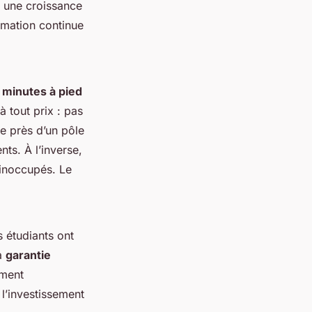
r une croissance
rmation continue
 minutes à pied
à tout prix : pas
ée près d’un pôle
nts. À l’inverse,
 inoccupés. Le
s étudiants ont
la
garantie
ement
 l’investissement